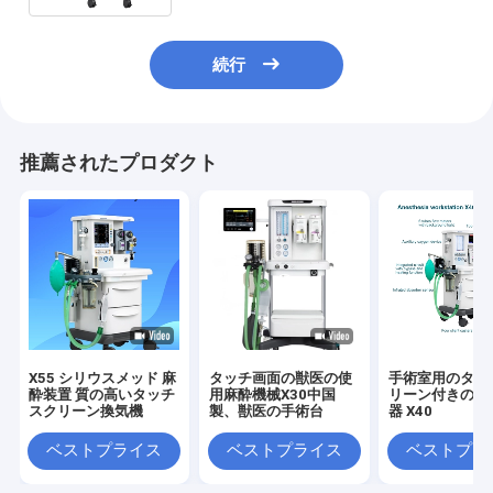
続行
推薦されたプロダクト
X55 シリウスメッド 麻
タッチ画面の獣医の使
手術室用のタッ
酔装置 質の高いタッチ
用麻酔機械X30中国
リーン付きの麻
スクリーン換気機
製、獣医の手術台
器 X40
ベストプライス
ベストプライス
ベストプラ