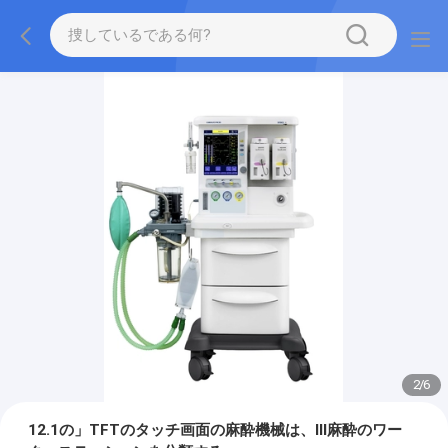
2
/
6
12.1の」TFTのタッチ画面の麻酔機械は、III麻酔のワー