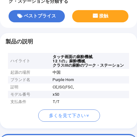
ク・ステーションを分類する
ベストプライス
接触
製品の説明
,
タッチ画面の麻酔機械
ハイライト
,
12.1の」麻酔機械
クラスIIIの麻酔のワーク・ステーション
起源の場所
中国
ブランド名
Purple Horn
証明
CE,ISO,FSC,
モデル番号
x50
支払条件
T/T
多くを見て下さい