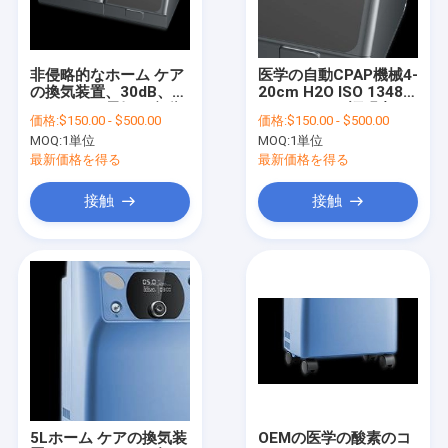
工場旅行
品質管理
非侵略的なホーム ケア
医学の自動CPAP機械4-
の換気装置、30dB、
20cm H2O ISO 13485
私達に連絡しなさい
homecare電気、自動
のセリウムの証明書
価格:
$150.00 - $500.00
価格:
$150.00 - $500.00
CPAPの 機械自動cpap
MOQ:
1単位
MOQ:
1単位
引用を要求しなさい
最新価格を得る
最新価格を得る
接触
接触
Purple Horn換気装置
在宅人工呼吸器
緊急輸送用ベンチレーター
ICUペンダントシステム
医療用輸液ポンプ
5Lホーム ケアの換気装
OEMの医学の酸素のコ