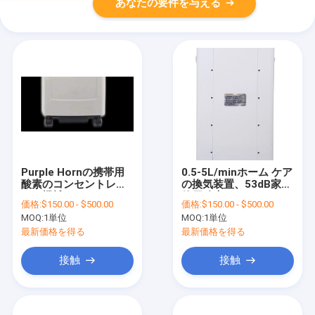
あなたの要件を与える
Purple Hornの携帯用
0.5-5L/minホーム ケア
酸素のコンセントレイ
の換気装置、53dB家の
ター機械AC220V
使用酸素のコンセント
価格:
$150.00 - $500.00
価格:
$150.00 - $500.00
50HZ
レイター
MOQ:
1単位
MOQ:
1単位
最新価格を得る
最新価格を得る
接触
接触