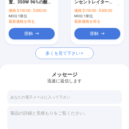
置、350W 96%の酸素
ンセントレイター
医療用シリンジポンプ
のコンセントレイター
220/110V家のための大
価格:
$150.00 - $300.00
価格:
$150.00 - $300.00
機械
容量50/60のHzの
MOQ:
麻酔機械
1単位
MOQ:
1単位
最新価格を得る
最新価格を得る
麻酔器人工呼吸器
接触
接触
麻酔気化器
多くを見て下さい
手術台
シャドウレス無影灯
メッセージ
ポータブル患者モニター
迅速に返信します
EEGモニタリングデバイス
獣医用医療機器
医学の換気装置の部品