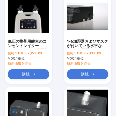
低圧の携帯用酸素のコ
1-6加湿器およびマスク
ンセントレイター
が付いている水平な自
5LPM/10LPMの医学等
動BiPAP機械ポータブ
価格:
$150.00 - $500.00
価格:
$150.00 - $300.00
級
ル
MOQ:
1単位
MOQ:
1単位
最新価格を得る
最新価格を得る
接触
接触
家
プロダクト
私達について