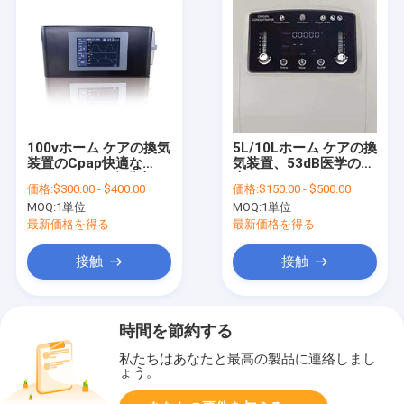
100vホーム ケアの換気
5L/10Lホーム ケアの換
装置のCpap快適な
気装置、53dB医学の酸
Apap Bpapの自動車
素のコンセントレイタ
価格:
$300.00 - $400.00
価格:
$150.00 - $500.00
ー
MOQ:
1単位
MOQ:
1単位
最新価格を得る
最新価格を得る
接触
接触
時間を節約する
私たちはあなたと最高の製品に連絡しまし
ょう。