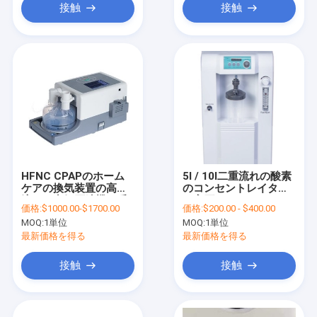
接触
接触
HFNC CPAPのホーム
5l / 10l二重流れの酸素
ケアの換気装置の高い
のコンセントレイター
流れの空気圧縮機、呼
の高圧
価格:
$1000.00-$1700.00
価格:
$200.00 - $400.00
吸装置のない鼻の
MOQ:
1単位
MOQ:
1単位
Cannulaの酸素療法
HFNC
最新価格を得る
最新価格を得る
接触
接触