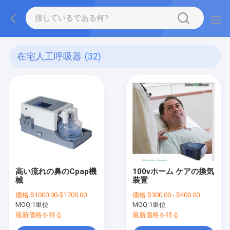
在宅人工呼吸器
(32)
高い流れの鼻のCpap機
100vホーム ケアの換気
械
装置
価格:
$1000.00-$1700.00
価格:
$300.00 - $400.00
MOQ:
1単位
MOQ:
1単位
最新価格を得る
最新価格を得る