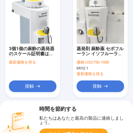
3個1個の麻酔の蒸発器
蒸発剤 麻酔薬 セボフル
のスケール証明書はに
ーラン イソフルーラン
付き0-8% 0-5% FSCの
ハロタン
最新価格を得る
価格:
USD750-1000
及ぶ
MOQ:
1
最新価格を得る
接触
接触
時間を節約する
私たちはあなたと最高の製品に連絡しまし
ょう。