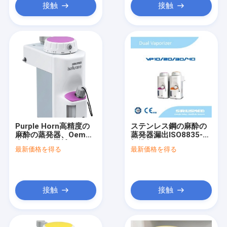
接触
接触
Purple Horn高精度の
ステンレス鋼の麻酔の
麻酔の蒸発器、Oemの
蒸発器漏出ISO8835-4
麻酔のガス機械
標準無し
最新価格を得る
最新価格を得る
接触
接触