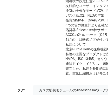
潮容積の設定任意20~1500ml
友好的なユーザ・インタフ
換気の十分なモード:VCV、P
ガス供給:O2、N2Oの空気
任意:SIMV-P、CPAP/PS
6つの管の流量計より正確な
蒸発器:Selectatec棒サポ
ACGOの2つのヨーク（O2及
12.1の」回転式ノブが付いて
私達について
北京Purple Hornの
私達の主要なプロダクトは次
NMPA、ISO 13485
達はドイツ、イギリス、米国イ
確立した。私達を長期的に結
置、空気圧縮機およびモニ
タグ:
ガスの監視モジュールのAnaesthesiaワー