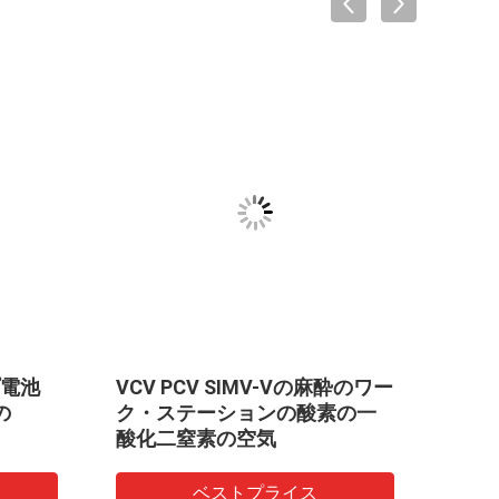
VID
電池
VCV PCV SIMV-Vの麻酔のワー
4つ
の
ク・ステーションの酸素の一
弁、
酸化二窒素の空気
引出し
いる
ン
ベストプライス