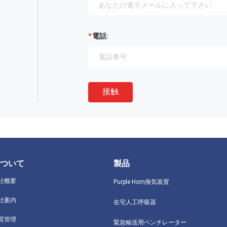
電話:
接触
ついて
製品
社概要
Purple Horn換気装置
社案内
在宅人工呼吸器
質管理
緊急輸送用ベンチレーター