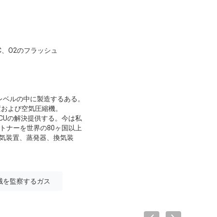
、O2のフラッシュ
最高レベルの中に製造するある。
置および空気圧縮機。
ICUの解決提供する。今は私
パートナーを世界の80ヶ国以上
換気装置、蒸発器、換気装
械を監察するガス