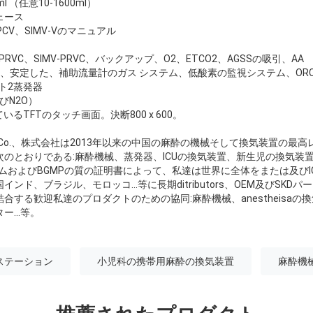
 （任意10-1600ml）
ェース
CV、SIMV-Vのマニュアル
V、PRVC、SIMV-PRVC、バックアップ、O2、ETCO2、AGSSの吸引、AA
、安定した、補助流量計のガス システム、低酸素の監視システム、ORC
ート2蒸発器
びN2O）
いるTFTのタッチ画面。決断800 x 600。
医療機器Co.、株式会社は2013年以来の中国の麻酔の機械そして換気装置の
のとおりである:麻酔機械、蒸発器、ICUの換気装置、新生児の換気装
、セリウムおよびBGMPの質の証明書によって、私達は世界に全体をまたは及び
ンド、ブラジル、モロッコ…等に長期ditributors、OEM及びSKD
合する歓迎私達のプロダクトのための協同:麻酔機械、anestheisaの
ター…等。
クステーション
小児科の携帯用麻酔の換気装置
麻酔機