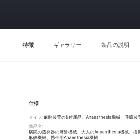
特徴
ギャラリー
製品の説明
仕様
タイプ:
麻酔装置の&付属品、Anaesthesia機械、呼吸装
商品名:
病院の蒸発器の麻酔機械、大人のAnaesthesia機械、
麻酔機械、携帯用Anaesthesia機械