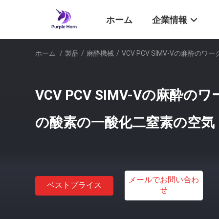
ホーム
企業情報
ホーム
/
製品
/
麻酔機械
/
VCV PCV SIMV-Vの麻
VCV PCV SIMV-Vの麻酔
の酸素の一酸化二窒素の空気
メールでお問い合わ
ベストプライス
せ