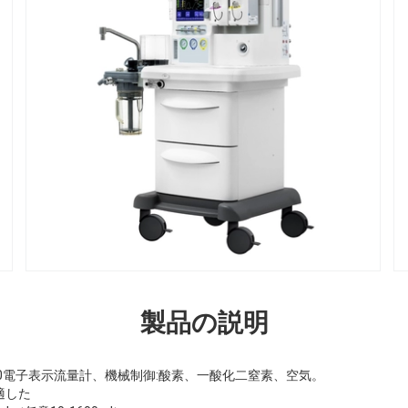
製品の説明
0電子表示流量計、機械制御:酸素、一酸化二窒素、空気。
適した