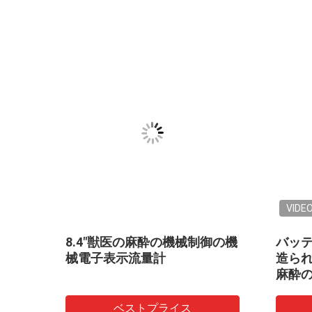
VIDE
リーン
8.4"獣医の麻酔の機械制御の機
バッ
械電子表示流量計
造ら
麻酔
ベストプライス