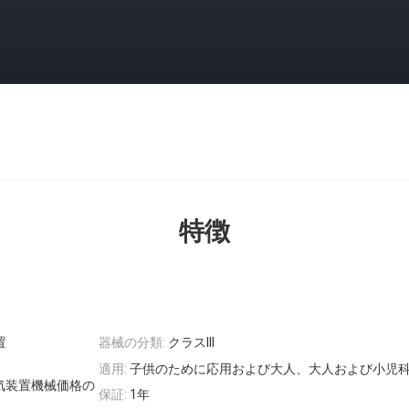
特徴
置
器械の分類:
クラスIII
適用:
子供のために応用および大人、大人および小児科
換気装置機械価格の
保証:
1年