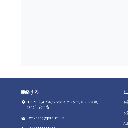
連絡する
に
1306B室,Aビル,シンディセンター,キメン道路,
会
河北市,安?? 省
会
everzhang@pa.ecer.com
品