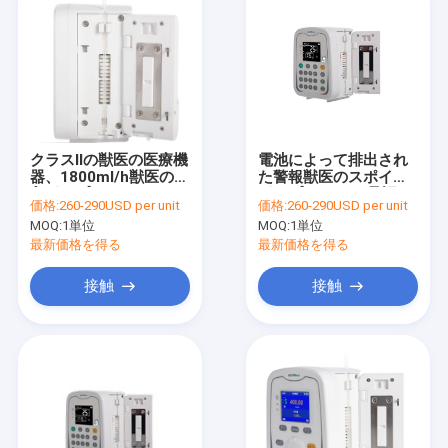
クラスIIの獣医の医療機
電池によって排出され
器、1800ml/h獣医の注
た警報獣医のスポイト
入ポンプ
ポンプCe/Isoは承認し
価格:
260-290USD per unit
価格:
260-290USD per unit
た;すべての患者;なめら
MOQ:
1単位
MOQ:
1単位
かなコンパクト;
最新価格を得る
最新価格を得る
接触
接触
家
プロダクト
私達について