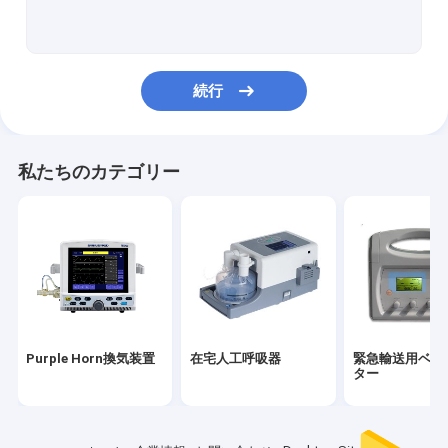
医療用シリンジポンプ
麻酔機械
続行
麻酔器人工呼吸器
麻酔気化器
私たちのカテゴリー
手術台
シャドウレス無影灯
ポータブル患者モニター
EEGモニタリングデバイス
Purple Horn換気装置
在宅人工呼吸器
緊急輸送用ベン
獣医用医療機器
ター
医学の換気装置の部品