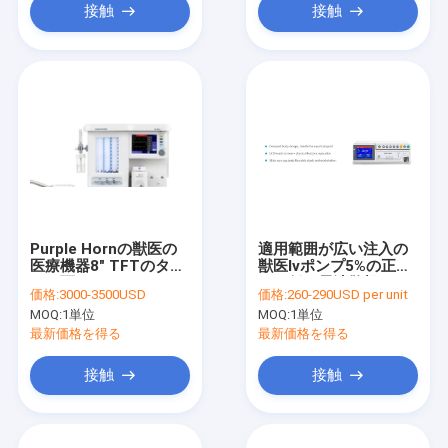
接触
接触
Purple Hornの獣医の
適用範囲が広い注入の
医療機器8" TFTのタッ
獣医Ivポンプ5%の正確
チ画面
さの低い電池警報
価格:
3000-3500USD
価格:
260-290USD per unit
MOQ:
1単位
MOQ:
1単位
最新価格を得る
最新価格を得る
接触
接触