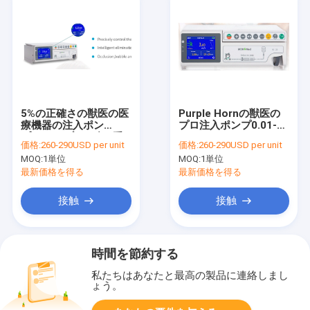
5%の正確さの獣医の医
Purple Hornの獣医の
療機器の注入ポン
プロ注入ポンプ0.01-
プ;VTBIの完了;積み重
1800ml/hはISO 13485
価格:
260-290USD per unit
価格:
260-290USD per unit
ね可能;上流/下流の閉塞
流動度
MOQ:
1単位
MOQ:
1単位
警報
最新価格を得る
最新価格を得る
接触
接触
時間を節約する
私たちはあなたと最高の製品に連絡しまし
ょう。