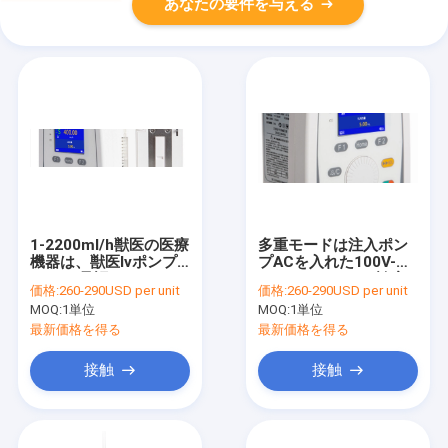
あなたの要件を与える
1-2200ml/h獣医の医療
多重モードは注入ポン
機器は、獣医Ivポンプ
プACを入れた100V-
Ce/Iso承認した
240V 50/60Hzを診察
価格:
260-290USD per unit
価格:
260-290USD per unit
する
MOQ:
1単位
MOQ:
1単位
最新価格を得る
最新価格を得る
接触
接触