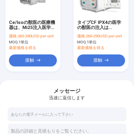
工場旅行
品質管理
Ce/Isoの獣医の医療機
タイプCF IPX4の医学
器は、Mi25注入医学を
の獣医の注入は
私達に連絡しなさい
ポンプでくむ
0.1ml/h-1800ml/hをポ
価格:
260-290USD per unit
価格:
260-290USD per unit
ンプでくむ
MOQ:
1単位
MOQ:
1単位
引用を要求しなさい
最新価格を得る
最新価格を得る
接触
接触
Purple Horn換気装置
在宅人工呼吸器
メッセージ
迅速に返信します
緊急輸送用ベンチレーター
ICUペンダントシステム
医療用輸液ポンプ