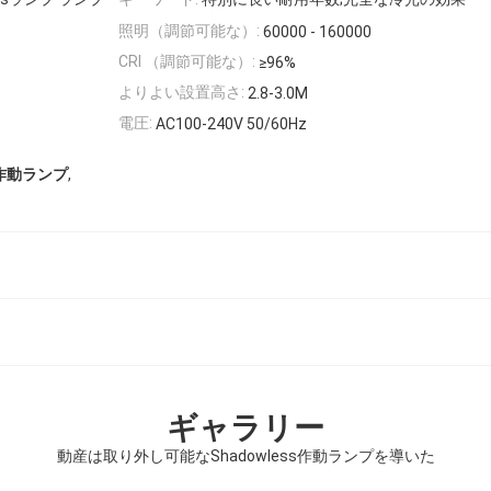
照明（調節可能な）:
60000 - 160000
CRI （調節可能な）:
≥96%
よりよい設置高さ:
2.8-3.0M
電圧:
AC100-240V 50/60Hz
,
ss作動ランプ
ギャラリー
動産は取り外し可能なShadowless作動ランプを導いた