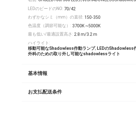
LEDのビードのNO:
70/42
わずかなシミ（mm）の直径:
150-350
色温度（調節可能な）:
3700K ~5000K
最も低い/最適設置高さ:
2.8 m/3.2 m
ハイライト:
,
移動可能なShadowless作動ランプ
LEDのShadowle
外科のための取り外し可能なshadowlessライト
基本情報
お支払配送条件