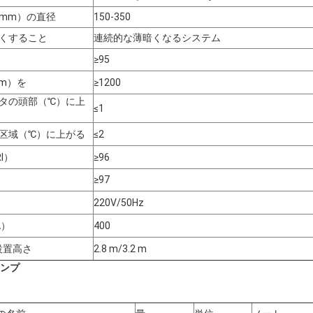
mm）の直径
150-350
くすること
連続的な薄暗くなるシステム
≥95
m）を
≥1200
タの頭部（℃）に上
≤1
区域（℃）に上がる
≤2
I）
≥96
≥97
220V/50Hz
A）
400
設置高さ
2.8 m/3.2 m
ランプ