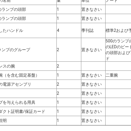
の名前
量
単位
ノート
0のランプの頭部
1
置きなさい
0のランプの頭部
1
置きなさい
したハンドル
4
季刊誌
標準2および
500のランプ
のLEDのビー
Dランプのグループ
2
置きなさい
の頭部および7
ド
ンスの腕
2
腕（を含む固定基盤）
1
置きなさい
二重腕
の電源アセンブリ
2
置きなさい
2
置きなさい
プを与えられる用具
1
置きなさい
ダクト証明書/保証カード
1
置きなさい
説明
1
置きなさい