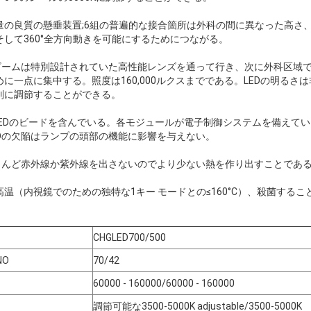
量の良質の懸垂装置;6組の普遍的な接合箇所は外科の間に異なった高さ
して360°全方向動きを可能にするためにつながる。
光ビームは特別設計されていた高性能レンズを通って行き、次に外科区域
に一点に集中する。照度は160,000ルクスまでである。LEDの明るさ
別に調節することができる。
0のLEDのビードを含んでいる。各モジュールが電子制御システムを備えて
Dの欠陥はランプの頭部の機能に影響を与えない。
ほとんど赤外線か紫外線を出さないのでより少ない熱を作り出すことであ
温（内視鏡でのための独特な1キー モードとの≤160°C）、殺菌するこ
CHGLED700/500
NO
70/42
60000 - 160000/60000 - 160000
調節可能な3500-5000K adjustable/3500-5000K