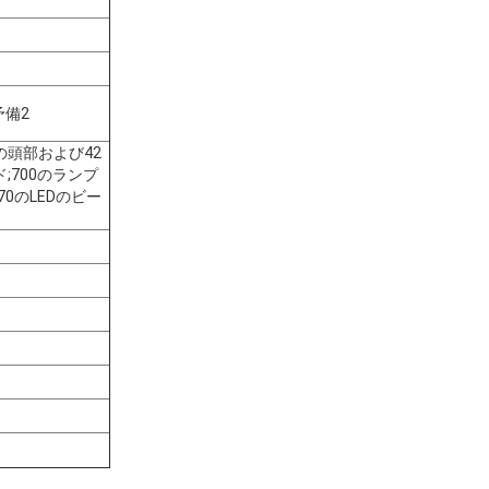
予備2
の頭部および42
ド;700のランプ
0のLEDのビー