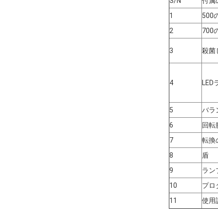
S/N
付属
1
50
2
70
3
殺菌
4
LE
5
バラ
6
回転
7
転換
8
盾
9
ラン
10
プロ
11
使用