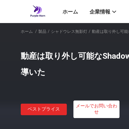
ホーム
企業情報
ホーム
/
製品
/
シャドウレス無影灯
/
動産は取り外し可能な
動産は取り外し可能なShadow
導いた
メールでお問い合わ
ベストプライス
せ