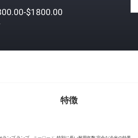
800.00-$1800.00
格
特徴
lessランプ ランプ
キーワード:
特別に長い耐用年数;完全な冷光の効果