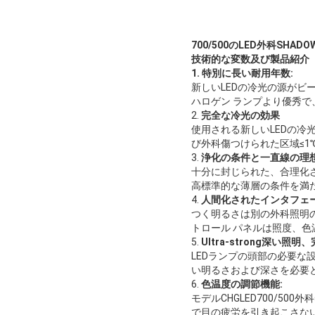
700/500のLED外科SHADO
技術的な変数及び製品紹介
1. 特別に長い耐用年数:
新しいLEDの冷光の源がビ
ハロゲン ランプより優秀
2.
完全な冷光の効果
使用される新しいLEDの
び外科傷つけられた区域≤
3.
浄化の条件と一直線の理想
十分に封じられた、合理化
高標準的な薄層の条件を満
4.
人間化されたインタフェー
つく明るさは別の外科照明の
トロール パネルは照度、色
5.
Ultra-strong深い照
LEDランプの頭部の必要な
い明るさおよび深さを必要
6.
色温度の調節機能:
モデルCHGLED700/50
で目の疲労を引き起こさない