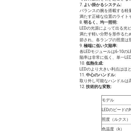
7.
よい掛かるシステム:
バランスの腕を搭載する軽
満たす正確な位置のライトそ
8.
明るく、均一照明:
LEDの光源によって出る
満たす軽い分野を形作るため
節され、各ランプの照度は
9.
極端に低い欠陥率:
各LEDモジュールは6-1
陥率は非常に低く、単一LE
10.
低熱生成:
LEDのより大きい利点は
11.
中心のハンドル:
取り外し可能なハンドルは高
12.
技術的な変数:
モデル
LEDのビードの
照度（ルクス）
色温度（k）