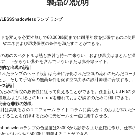
製品の説明
WLESSShadowlessランプ ランプ
ードを変える必要性無しで60,000時間までに耐用年数を拡張するのに
で、省エネおよび環境保護の条件を満たすことができる。
冷光の源のスペクトルは熱も放射も持って来ない、および温度はほとんど
1℃に、上がらない紫外を含んでいないまたは赤外線ライト。
的な出現の設計:
されたランプのヘッド設計は完全に浄化された空気の流れの死んだコー
たし、そして手術室の無菌条件を促す空気力学の設計原理に合致する、;
ス設計:
ための病院の必要性に従って変えることができる。任意新しいLEDのタ
温度および明るさのturn-on/を離れておよび調節のために利用できる。
明、完全な非影の効果:
設計は高明るさのユニフォーム ライト コラムに柔らかくのおよび深い
とすることを保障するために光ビームを一点に集中させる。
0外科shadowlessランプの色温度は3500Kから診断をより正確に作り、
6つのレベルの5000Kに調節することができる。