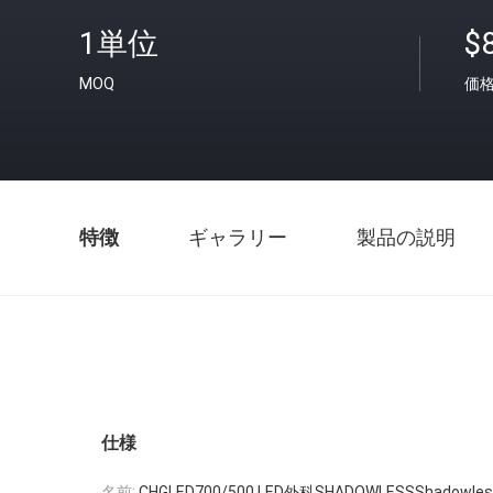
1単位
$
MOQ
価
特徴
ギャラリー
製品の説明
仕様
名前:
CHGLED700/500 LED外科SHADOWLESSShadow