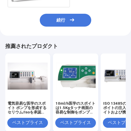
続行
推薦されたプロダクト
電気容易な医学のスポ
10ml/h医学のスポイト
ISO 13485の
イト ポンプを形成する
は1.5Kgタッチ画面の
ポイトの注入ポ
セリウム/Isoを承認し
容易な制御をポンプで
イトおよび携帯
たキーボード入力
くむ
1.5kg
ベストプライス
ベストプライス
ベストプラ