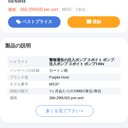
50/60Hz
価格：260-290USD per unit
MOQ：1単位
ベストプライス
接触
製品の説明
,
警報通告の注入ポンプ スポイト ポンプ
ハイライト
注入ポンプ スポイト ポンプ100v
パッケージの詳細
カートン箱
ブランド名
Purple Horn
モデル番号
MS37
供給の能力
1ヶ月あたりの1000の単位/単位
価格
260-290USD per unit
多くを見て下さい