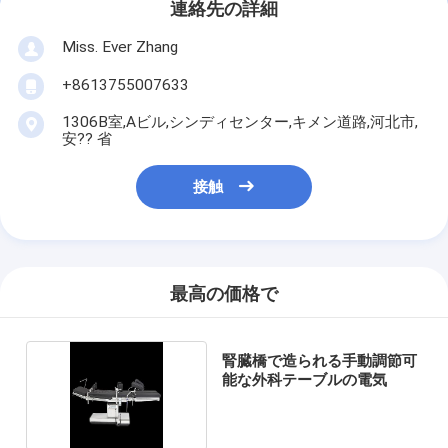
連絡先の詳細
Miss. Ever Zhang
+8613755007633
1306B室,Aビル,シンディセンター,キメン道路,河北市,
安?? 省
接触
最高の価格で
腎臓橋で造られる手動調節可
能な外科テーブルの電気