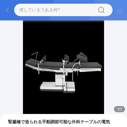
1
/
1
腎臓橋で造られる手動調節可能な外科テーブルの電気