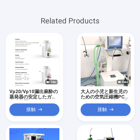
Related Products
Vp20/Vp10漏出麻酔の
大人の小児と新生児の
蒸発器の安定したガス
ための空気圧縮機PCV-
麻酔装置無し
VGモードのICU換気器
接触
接触