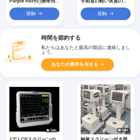
Purple Hornの携帯用
手術室の軽い実質の冷
病院の換気装置
光の源
接触
接触
時間を節約する
私たちはあなたと最高の製品に連絡しまし
ょう。
あなたの要件を与える
17" LCDスクリーンの
触覚スクリーン付き呼