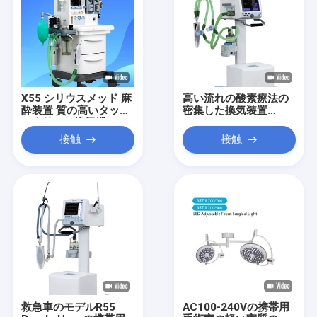
X55 シリウスメッド 麻
高い流れの酸素療法の
酔装置 質の高いタッチ
密集した換気装置
スクリーン換気機
Purple Horn
接触
接触
救急車のモデルR55
AC100-240Vの携帯用