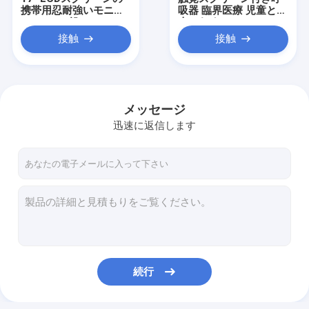
携帯用忍耐強いモニタ
吸器 臨界医療 児童と成
ー、5つの鉛のIcuのモ
人のための
ニタリング システム
接触
接触
メッセージ
迅速に返信します
家
プロダクト
続行
私達について